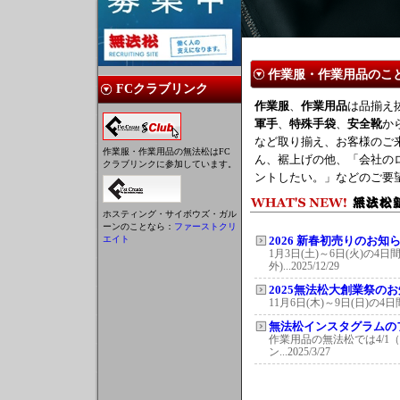
作業服・作業用品のこと
FCクラブリンク
作業服
、
作業用品
は品揃え
軍手
、
特殊手袋
、
安全靴
か
など取り揃え、お客様のご
作業服・作業用品の無法松はFC
ん、裾上げの他、「会社の
クラブリンクに参加しています。
ントしたい。」などのご要
ホスティング・サイボウズ・ガル
ーンのことなら：
ファーストクリ
エイト
2026 新春初売りのお知
1月3日(土)～6日(火)の4
外)...2025/12/29
2025無法松大創業祭の
11月6日(木)～9日(日)の4日
無法松インスタグラムの
作業用品の無法松では4/1（
ン...2025/3/27