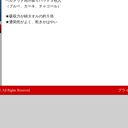
ヘルメット用汗取りパッド３色入
（ブルー、カーキ、チャコール）
★吸収力が綿タオルの約５倍
★通気性がよく、乾きがはやい
ll Rights Reserved.
プラ