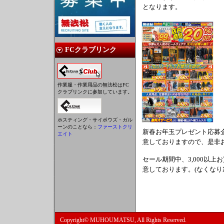
となります。
FCクラブリンク
作業服・作業用品の無法松はFC
クラブリンクに参加しています。
ホスティング・サイボウズ・ガル
ーンのことなら：
ファーストクリ
新春お年玉プレゼント応募
エイト
意しておりますので、是非
セール期間中、3,000以
意しております。(なくなり
Copyright© MUHOUMATSU, All Rights Reserved.